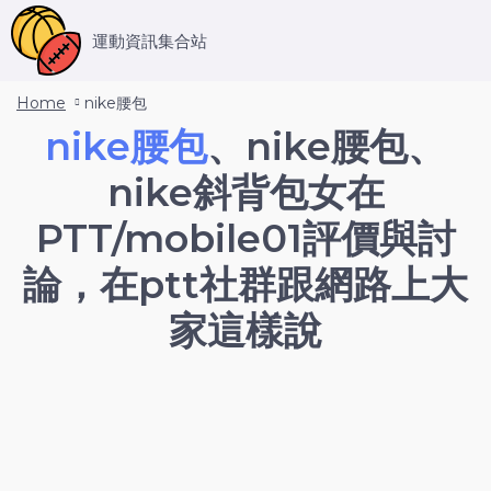
運動資訊集合站
Home
nike腰包
nike腰包
、nike腰包、
nike斜背包女在
PTT/mobile01評價與討
論，在ptt社群跟網路上大
家這樣說