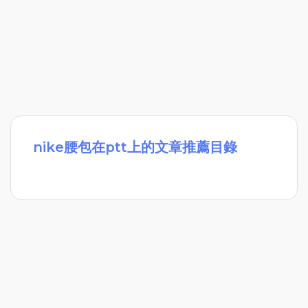
nike腰包在ptt上的文章推薦目錄